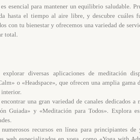
a es esencial para mantener un equilibrio saludable. Pr
a hasta el tiempo al aire libre, y descubre cuáles f
s con tu bienestar y ofrecemos una variedad de servic
r total.
explorar diversas aplicaciones de meditación disp
«Calm» o «Headspace», que ofrecen una amplia gama 
interior.
ncontrar una gran variedad de canales dedicados a m
ón Guiada» y «Meditación para Todos». Explora est
ades.
n numerosos recursos en línea para principiantes de
ios web especializados en yoga, como «Yoga with A