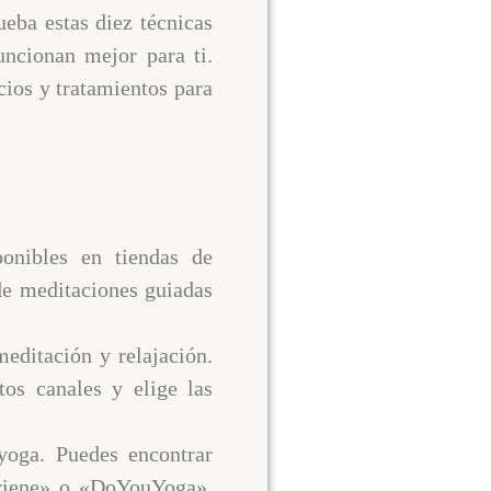
ueba estas diez técnicas
uncionan mejor para ti.
ios y tratamientos para
onibles en tiendas de
de meditaciones guiadas
editación y relajación.
os canales y elige las
 yoga. Puedes encontrar
driene» o «DoYouYoga».