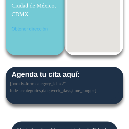
Ciudad de México,
CDMX
Obtener dirección
Agenda tu cita aquí:
[bookly-form category_id=»2″
hide=»categories,date,week_days,time_range»]