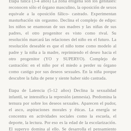
Etapa fálica (3-4 años) La zona erógena son los genitales:
reconocen sólo el órgano masculino, la oposición de sexos
equivale a la oposición fálico- castrado. Experimentan
masturbación sin orgasmo. Declina el complejo de edipo:
los niños se enamoran de sus madres y las niñas de sus
padres, el otro progenitor es visto como rival. Su
resolución marcará las relaciones del niño en el futuro. La
resolución deseable es que el niño tome como modelo al
padre y la niña a la madre, reprimiendo el deseo hacia el
otro progenitor (YO y SUPERYO). Complejo de
castración: en el niño por el miedo a perder su órgano
como castigo por sus deseos sexuales. En la niña porque
descubre la falta de pene y siente haber sido castrada.
Etapa de Latencia (5-12 años) Declina la sexualidad
infantil, se intensifica la represión (amnesia). Predomina la
ternura por sobre los deseos sexuales. Aparecen el pudor,
el asco, aspiraciones morales y éticas. La energía se
concentra en actividades sociales como la escuela, el
deporte, la lectura. Por eso es la edad de la escolarización.
El superyo domina al ello. Se desarrolla el pensamiento