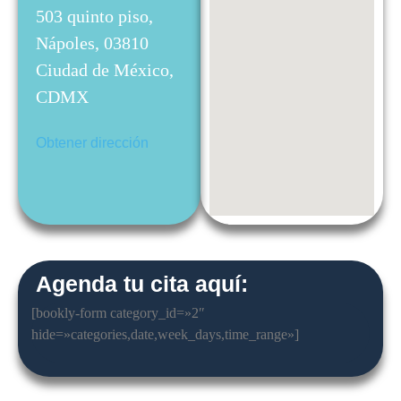
503 quinto piso,
Nápoles, 03810
Ciudad de México,
CDMX
Obtener dirección
Agenda tu cita aquí:
[bookly-form category_id=»2″
hide=»categories,date,week_days,time_range»]