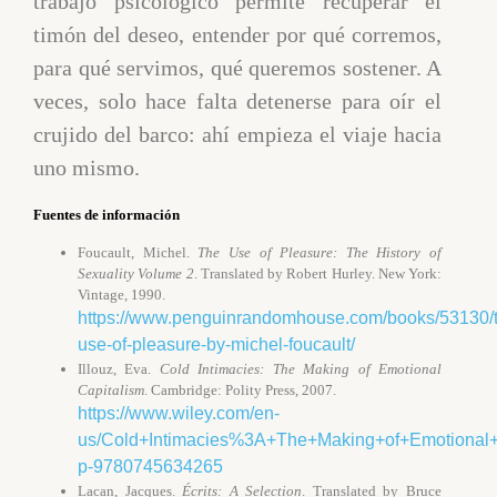
trabajo psicológico permite recuperar el
timón del deseo, entender por qué corremos,
para qué servimos, qué queremos sostener. A
veces, solo hace falta detenerse para oír el
crujido del barco: ahí empieza el viaje hacia
uno mismo.
Fuentes de información
Foucault, Michel.
The Use of Pleasure: The History of
Sexuality Volume 2
. Translated by Robert Hurley. New York:
Vintage, 1990.
https://www.penguinrandomhouse.com/books/53130/
use-of-pleasure-by-michel-foucault/
Illouz, Eva.
Cold Intimacies: The Making of Emotional
Capitalism
. Cambridge: Polity Press, 2007.
https://www.wiley.com/en-
us/Cold+Intimacies%3A+The+Making+of+Emotional+
p-9780745634265
Lacan, Jacques.
Écrits: A Selection
. Translated by Bruce