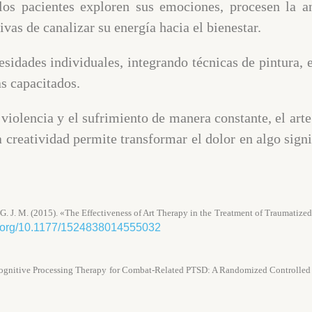
los pacientes exploren sus emociones, procesen la a
vas de canalizar su energía hacia el bienestar.
esidades individuales, integrando técnicas de pintura, e
as capacitados.
violencia y el sufrimiento de manera constante, el art
a creatividad permite transformar el dolor en algo sign
rs, G. J. M. (2015). «The Effectiveness of Art Therapy in the Treatment of Traumatiz
oi.org/10.1177/1524838014555032
d Cognitive Processing Therapy for Combat-Related PTSD: A Randomized Controlled T