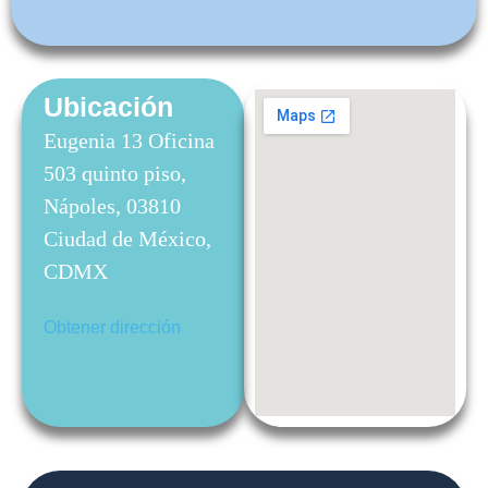
Ubicación
Eugenia 13 Oficina
503 quinto piso,
Nápoles, 03810
Ciudad de México,
CDMX
Obtener dirección