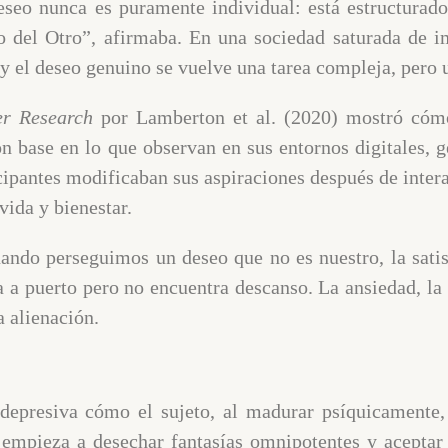
eseo nunca es puramente individual: está estructurado
eo del Otro”, afirmaba. En una sociedad saturada de i
o y el deseo genuino se vuelve una tarea compleja, pero 
er Research
por Lamberton et al. (2020) mostró cómo
n base en lo que observan en sus entornos digitales, 
cipantes modificaban sus aspiraciones después de inter
vida y bienestar.
ndo perseguimos un deseo que no es nuestro, la satis
 a puerto pero no encuentra descanso. La ansiedad, la 
a alienación.
 depresiva cómo el sujeto, al madurar psíquicamente,
 empieza a desechar fantasías omnipotentes y aceptar 