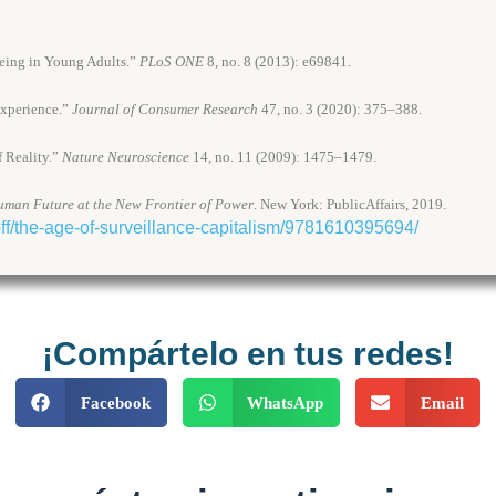
Being in Young Adults.”
PLoS ONE
8, no. 8 (2013): e69841.
Experience.”
Journal of Consumer Research
47, no. 3 (2020): 375–388.
f Reality.”
Nature Neuroscience
14, no. 11 (2009): 1475–1479.
Human Future at the New Frontier of Power
. New York: PublicAffairs, 2019.
off/the-age-of-surveillance-capitalism/9781610395694/
¡Compártelo en tus redes!
Facebook
WhatsApp
Email