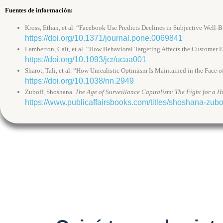
Fuentes de información:
Kross, Ethan, et al. “Facebook Use Predicts Declines in Subjective Well-
https://doi.org/10.1371/journal.pone.0069841
Lamberton, Cait, et al. “How Behavioral Targeting Affects the Customer 
https://doi.org/10.1093/jcr/ucaa001
Sharot, Tali, et al. “How Unrealistic Optimism Is Maintained in the Face o
https://doi.org/10.1038/nn.2949
Zuboff, Shoshana.
The Age of Surveillance Capitalism: The Fight for a 
https://www.publicaffairsbooks.com/titles/shoshana-zub