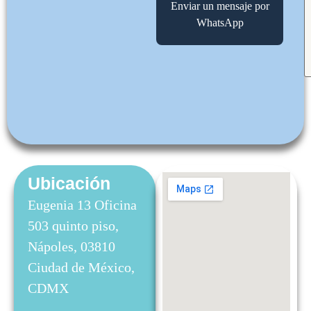
Enviar un mensaje por
WhatsApp
Ubicación
Eugenia 13 Oficina
503 quinto piso,
Nápoles, 03810
Ciudad de México,
CDMX