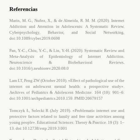
Referencias
Marin, M. G., Nuñez, X., & de Almeida, R. M. M. (2020). Internet
Addiction and Attention in Adolescents: A Systematic Review.
Cyberpsychology, Behavior, and Social Networking.
doi:10.1089/cyber.2019.0698
Pan, Y.-C., Chiu, Y.-C., & Lin, Y.-H. (2020). Systematic Review and
Meta-Analysis of Epidemiology of Internet Addiction.
Neuroscience & Biobehavioral Reviews.
doi:10.1016/j.neubiorev.2020.08.0
Lam LT, Peng ZW (October 2010). «Effect of pathological use of the
internet on adolescent mental health: a prospective study».
Archives of Pediatrics & Adolescent Medicine. 164 (10): 901–6.
doi:10.1001/archpediatrics.2010.159. PMID 20679157
Tomczyk Ł, Solecki R (July 2019). «Problematic internet use and
protective factors related to family and free time activities among
young people». Educational Sciences: Theory & Practice. 19 (3): 1–
13. doi:10.12738/estp.2019.3.001