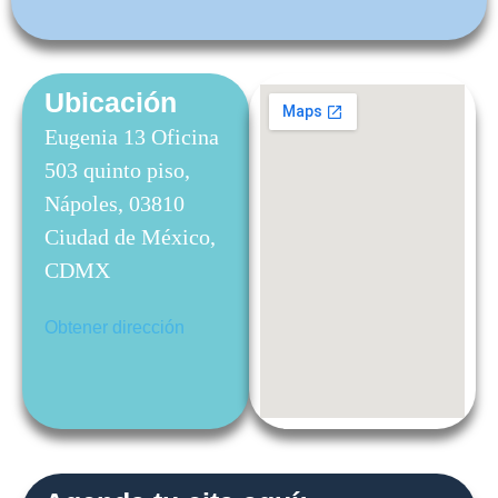
Ubicación
Eugenia 13 Oficina
503 quinto piso,
Nápoles, 03810
Ciudad de México,
CDMX
Obtener dirección