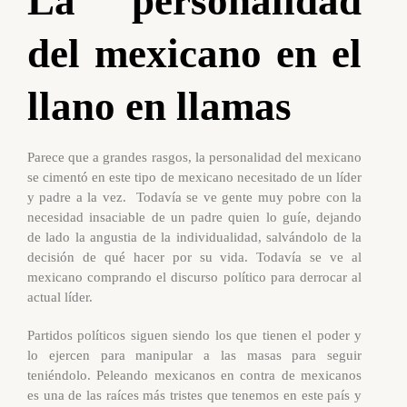
La personalidad
del mexicano en el
llano en llamas
Parece que a grandes rasgos, la personalidad del mexicano
se cimentó en este tipo de mexicano necesitado de un líder
y padre a la vez. Todavía se ve gente muy pobre con la
necesidad insaciable de un padre quien lo guíe, dejando
de lado la angustia de la individualidad, salvándolo de la
decisión de qué hacer por su vida. Todavía se ve al
mexicano comprando el discurso político para derrocar al
actual líder.
Partidos políticos siguen siendo los que tienen el poder y
lo ejercen para manipular a las masas para seguir
teniéndolo. Peleando mexicanos en contra de mexicanos
es una de las raíces más tristes que tenemos en este país y