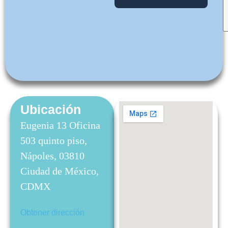
Ubicación
Eugenia 13 Oficina
503 quinto piso,
Nápoles, 03810
Ciudad de México,
CDMX
Obtener dirección