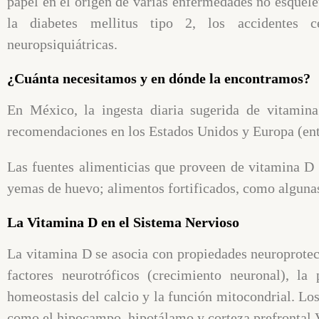
papel en el origen de varias enfermedades no esquelét
la diabetes mellitus tipo 2, los accidentes c
neuropsiquiátricas.
¿Cuánta necesitamos y en dónde la encontramos?
En México, la ingesta diaria sugerida de vitamina
recomendaciones en los Estados Unidos y Europa (ent
Las fuentes alimenticias que proveen de vitamina D 
yemas de huevo; alimentos fortificados, como algunas 
La Vitamina D en el Sistema Nervioso
La vitamina D se asocia con propiedades neuroprotect
factores neurotróficos (crecimiento neuronal), la
homeostasis del calcio y la función mitocondrial. Los
como el hipocampo, hipotálamo y corteza prefrontal.