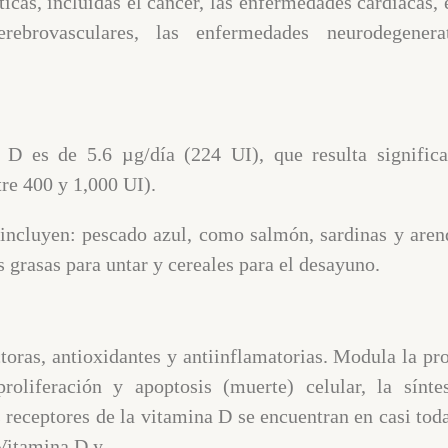
icas, incluidas el cáncer, las enfermedades cardíacas,
erebrovasculares, las enfermedades neurodegener
 D es de 5.6 µg/día (224 UI), que resulta signific
re 400 y 1,000 UI).
incluyen: pescado azul, como salmón, sardinas y arenq
grasas para untar y cereales para el desayuno.
oras, antioxidantes y antiinflamatorias. Modula la pr
 proliferación y apoptosis (muerte) celular, la sín
 receptores de la vitamina D se encuentran en casi tod
Vitamina D y