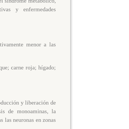
 el síndrome metabólico,
ativas y enfermedades
ativamente menor a las
ue; carne roja; hígado;
oducción y liberación de
tesis de monoaminas, la
as las neuronas en zonas