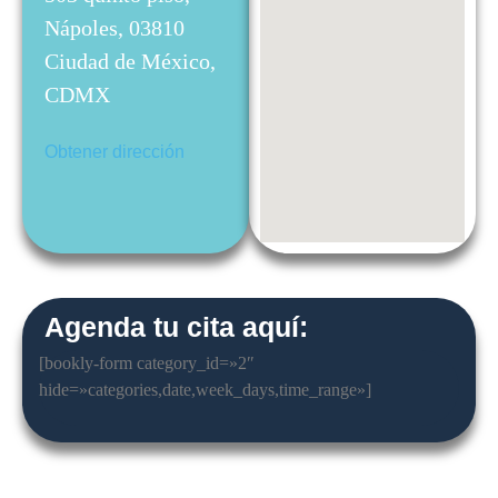
Nápoles, 03810
Ciudad de México,
CDMX
Obtener dirección
Agenda tu cita aquí:
[bookly-form category_id=»2″
hide=»categories,date,week_days,time_range»]