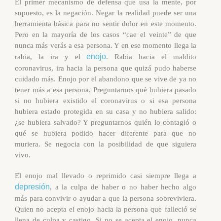
El primer mecanismo de defensa que usa la mente, por
supuesto, es la
negación
. Negar la realidad puede ser una
herramienta básica para no sentir dolor en este momento.
Pero en la mayoría de los casos “cae el veinte” de que
nunca más verás a esa persona. Y en ese momento llega la
enojo
rabia,
la
ira
y el
. Rabia hacia el maldito
coronavirus, ira hacia la persona que quizá pudo haberse
cuidado más. Enojo por el abandono que se vive de ya no
tener más a esa persona. Preguntarnos qué hubiera pasado
si no hubiera existido el coronavirus o si esa persona
hubiera estado protegida en su casa y no hubiera salido:
¿se hubiera salvado? Y preguntarnos quién lo contagió o
qué se hubiera podido hacer diferente para que no
muriera. Se
negocia
con la posibilidad de que siguiera
vivo.
El enojo mal llevado o reprimido casi siempre llega a
depresión
, a la culpa de haber o no haber hecho algo
más para convivir o ayudar a que la persona sobreviviera.
Quien no acepta el enojo hacia la persona que falleció se
llena de
culpa y castigo
. Si no se acepta el enojo, nunca