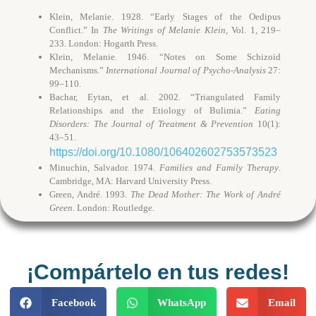
Klein, Melanie. 1928. “Early Stages of the Oedipus
Conflict.” In
The Writings of Melanie Klein
, Vol. 1, 219–
233. London: Hogarth Press.
Klein, Melanie. 1946. “Notes on Some Schizoid
Mechanisms.”
International Journal of Psycho-Analysis
27:
99–110.
Bachar, Eytan, et al. 2002. “Triangulated Family
Relationships and the Etiology of Bulimia.”
Eating
Disorders: The Journal of Treatment & Prevention
10(1):
43–51.
https://doi.org/10.1080/106402602753573523
Minuchin, Salvador. 1974.
Families and Family Therapy
.
Cambridge, MA: Harvard University Press.
Green, André. 1993.
The Dead Mother: The Work of André
Green
. London: Routledge.
¡Compártelo en tus redes!
Facebook
WhatsApp
Email