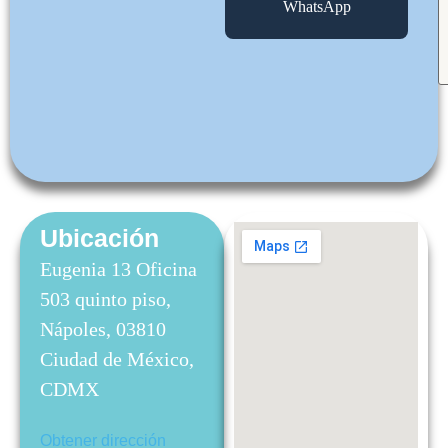
WhatsApp
Ubicación
Eugenia 13 Oficina
503 quinto piso,
Nápoles, 03810
Ciudad de México,
CDMX
Obtener dirección