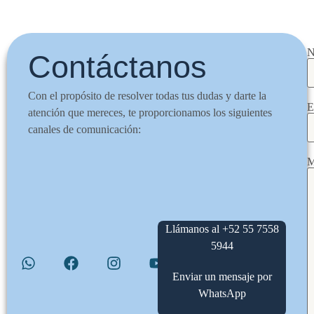
N
Contáctanos
Con el propósito de resolver todas tus dudas y darte la
E
atención que mereces, te proporcionamos los siguientes
canales de comunicación:
M
Llámanos al +52 55 7558
5944
Enviar un mensaje por
WhatsApp